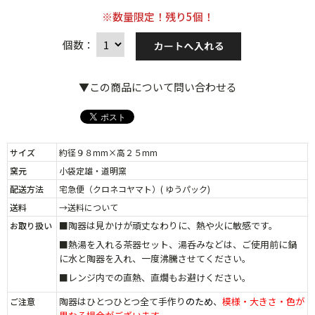
※数量限定！残り5個！
個数：
▼この商品について問い合わせる
サイズ
約径９８mm×高２５mm
窯元
小袋定雄・道明窯
配送方法
宅急便（クロネコヤマト）( ゆうパック)
送料
→送料について
■陶器は見かけが頑丈なわりに、熱や火に敏感です。
お取り扱い
■熱湯を入れる茶器セット、湯呑みなどは、ご使用前に鍋
に水と陶器を入れ、一度沸騰させてください。
■レンジ内での直熱、直燗もお避けください。
陶器はひとつひとつ
全て手作り
のため
、
模様・大きさ・色が
ご注意