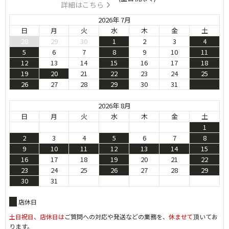
詳細はこちら
2026年 7月
日
月
火
水
木
金
土
28
29
30
1
2
3
4
5
6
7
8
9
10
11
12
13
14
15
16
17
18
19
20
21
22
23
24
25
26
27
28
29
30
31
2026年 8月
日
月
火
水
木
金
土
1
2
3
4
5
6
7
8
9
10
11
12
13
14
15
16
17
18
19
20
21
22
23
24
25
26
27
28
29
30
31
店休日
土日祝日、店休日は
ご質問への対応や発送などの業務を、
休ませて
頂いてお
ります。