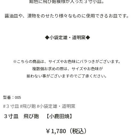
飴色に飛び鉋模様が入った３寸小皿。
醤油皿や、漬物をのせたり様々なものに使用できるお皿です。
◆小袋定雄・道明窯◆
※こちらの商品は、サイズやお色味にバラつきがございます。
複数個お求めの際は、サイズやお色味が
揃わない事がございますのでご了承ください。
型番：005
#３寸皿 #飛び鉋 #小袋定雄・道明窯
３寸皿 飛び鉋 【小鹿田焼】
￥1,780（税込）